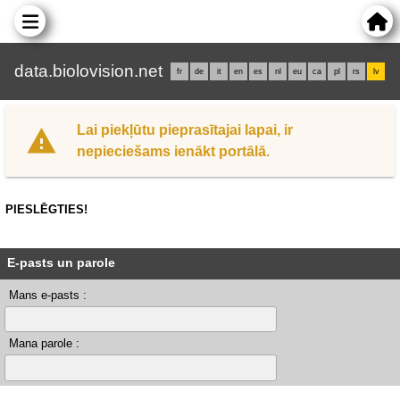
data.biolovision.net
fr
de
it
en
es
nl
eu
ca
pl
rs
lv
Lai piekļūtu pieprasītajai lapai, ir
nepieciešams ienākt portālā.
PIESLĒGTIES!
E-pasts un parole
Mans e-pasts :
Mana parole :