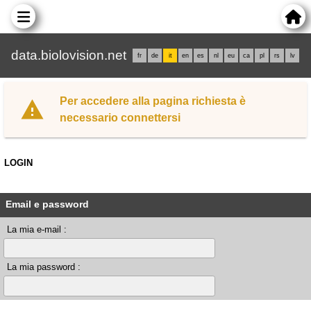
data.biolovision.net
fr
de
it
en
es
nl
eu
ca
pl
rs
lv
Per accedere alla pagina richiesta è
necessario connettersi
LOGIN
Email e password
La mia e-mail :
La mia password :