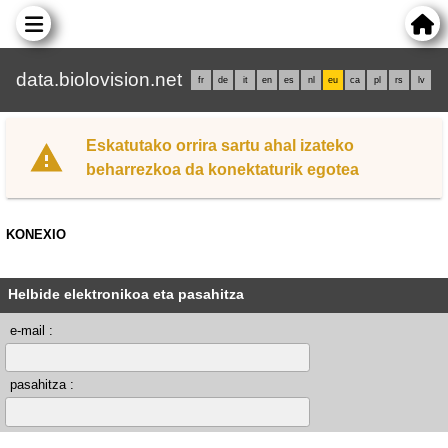
data.biolovision.net
fr
de
it
en
es
nl
eu
ca
pl
rs
lv
Eskatutako orrira sartu ahal izateko
beharrezkoa da konektaturik egotea
KONEXIO
Helbide elektronikoa eta pasahitza
e-mail :
pasahitza :