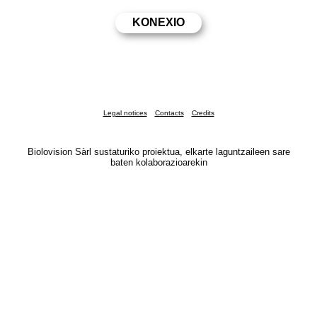
Legal notices
Contacts
Credits
Biolovision Sàrl sustaturiko proiektua, elkarte laguntzaileen sare
baten kolaborazioarekin