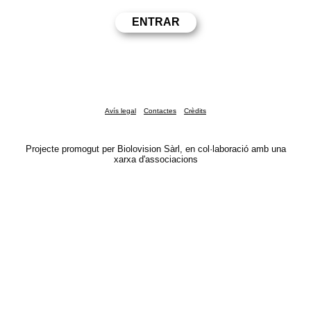
Avís legal
Contactes
Crèdits
Projecte promogut per Biolovision Sàrl, en col·laboració amb una
xarxa d'associacions