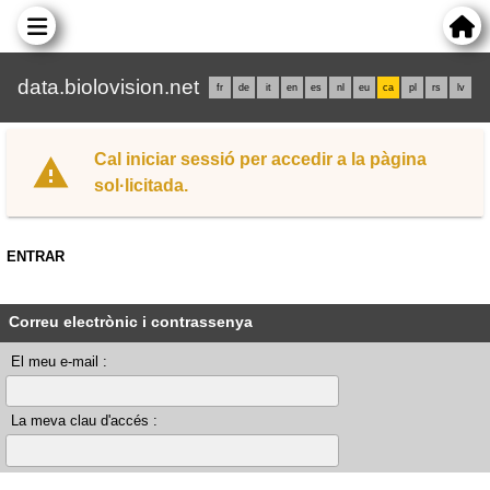
data.biolovision.net
fr
de
it
en
es
nl
eu
ca
pl
rs
lv
Cal iniciar sessió per accedir a la pàgina
sol·licitada.
ENTRAR
Correu electrònic i contrassenya
El meu e-mail :
La meva clau d'accés :