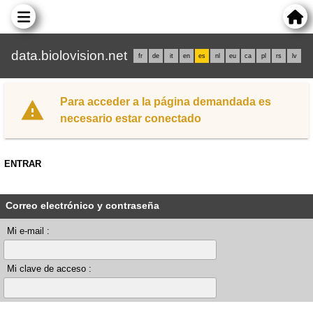
data.biolovision.net
fr
de
it
en
es
nl
eu
ca
pl
rs
lv
Para acceder a la página demandada es
necesario estar conectado
ENTRAR
Correo electrónico y contraseña
Mi e-mail :
Mi clave de acceso :