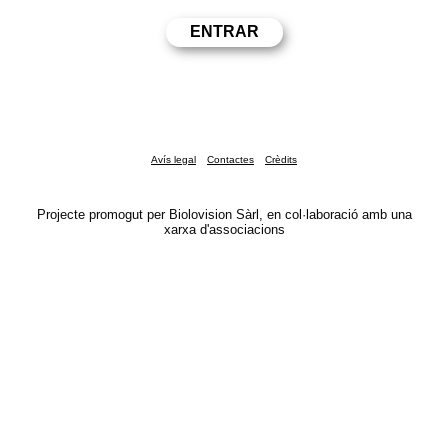
Avís legal
Contactes
Crèdits
Projecte promogut per Biolovision Sàrl, en col·laboració amb una
xarxa d'associacions