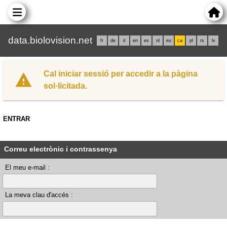
data.biolovision.net
fr
de
it
en
es
nl
eu
ca
pl
rs
lv
Cal iniciar sessió per accedir a la pàgina
sol·licitada.
ENTRAR
Correu electrònic i contrassenya
El meu e-mail :
La meva clau d'accés :