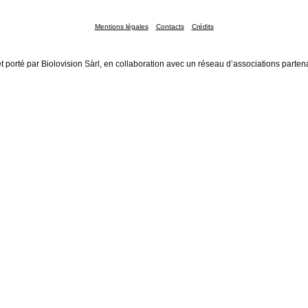
Mentions légales
Contacts
Crédits
t porté par Biolovision Sàrl, en collaboration avec un réseau d’associations parten