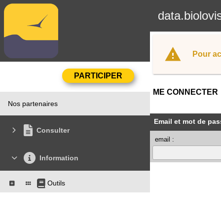
data.biolovi
Pour ac
ME CONNECTER
Nos partenaires
Email et mot de pas
Consulter
email :
Information
Outils