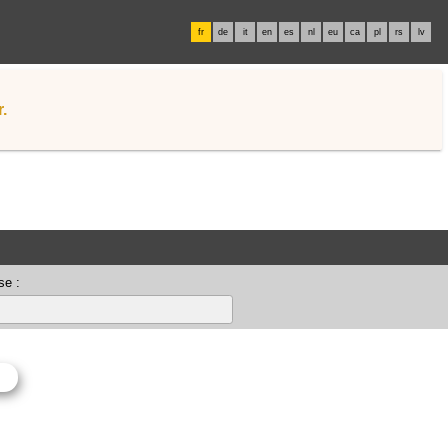
fr
de
it
en
es
nl
eu
ca
pl
rs
lv
.
se :