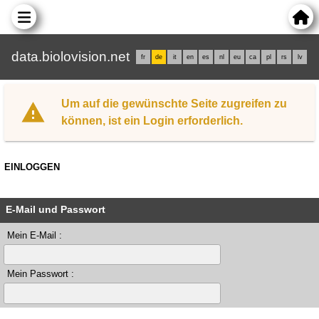
data.biolovision.net
fr
de
it
en
es
nl
eu
ca
pl
rs
lv
Um auf die gewünschte Seite zugreifen zu
können, ist ein Login erforderlich.
EINLOGGEN
E-Mail und Passwort
Mein E-Mail :
Mein Passwort :