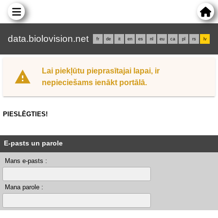
data.biolovision.net
fr
de
it
en
es
nl
eu
ca
pl
rs
lv
Lai piekļūtu pieprasītajai lapai, ir
nepieciešams ienākt portālā.
PIESLĒGTIES!
E-pasts un parole
Mans e-pasts :
Mana parole :