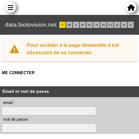
data.biolovision.net
fr
de
it
en
es
nl
eu
ca
pl
rs
lv
Pour accéder à la page demandée il est
nécessaire de se connecter.
ME CONNECTER
Email et mot de passe
email :
mot de passe :