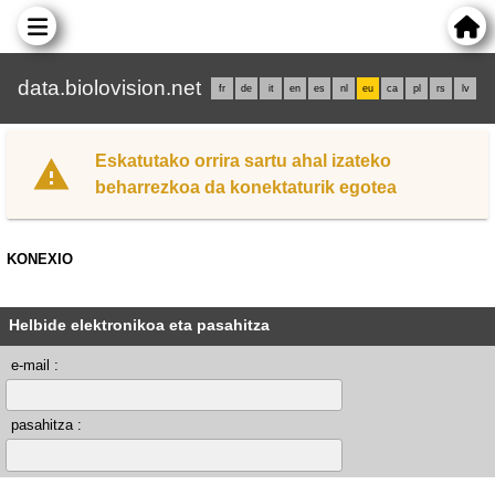
data.biolovision.net
fr
de
it
en
es
nl
eu
ca
pl
rs
lv
Eskatutako orrira sartu ahal izateko
beharrezkoa da konektaturik egotea
KONEXIO
Helbide elektronikoa eta pasahitza
e-mail :
pasahitza :