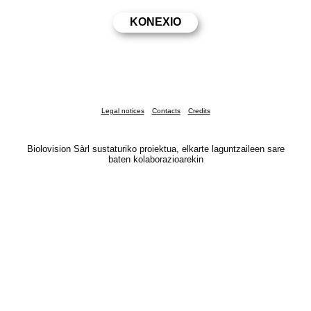
Legal notices
Contacts
Credits
Biolovision Sàrl sustaturiko proiektua, elkarte laguntzaileen sare
baten kolaborazioarekin