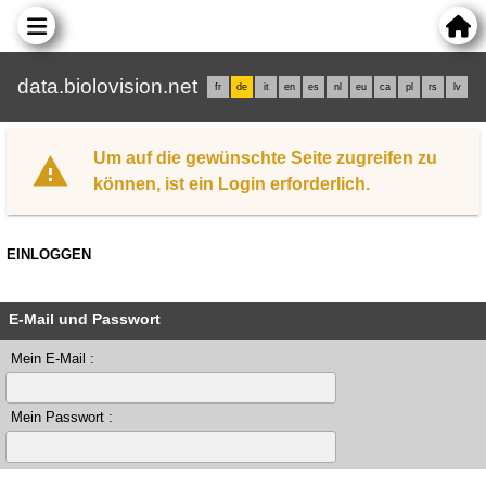
data.biolovision.net
fr
de
it
en
es
nl
eu
ca
pl
rs
lv
Um auf die gewünschte Seite zugreifen zu
können, ist ein Login erforderlich.
EINLOGGEN
E-Mail und Passwort
Mein E-Mail :
Mein Passwort :