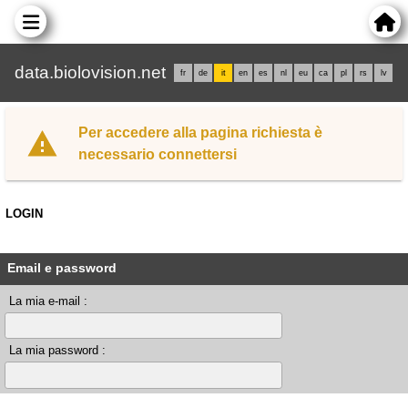
data.biolovision.net
fr
de
it
en
es
nl
eu
ca
pl
rs
lv
Per accedere alla pagina richiesta è
necessario connettersi
LOGIN
Email e password
La mia e-mail :
La mia password :