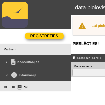
data.biolovi
Lai piek
PIESLĒGTIES!
Partneri
E-pasts un parole
Konsultācijas
Mans e-pasts :
Informācija
Rīki