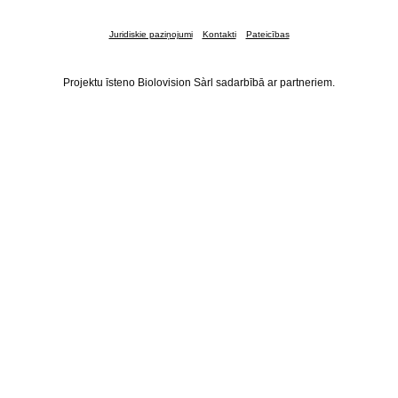
Juridiskie paziņojumi
Kontakti
Pateicības
Projektu īsteno Biolovision Sàrl sadarbībā ar partneriem.