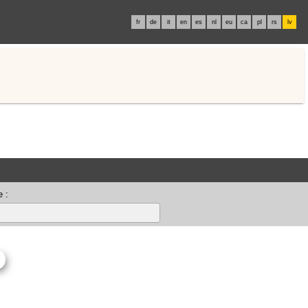
fr
de
it
en
es
nl
eu
ca
pl
rs
lv
 :