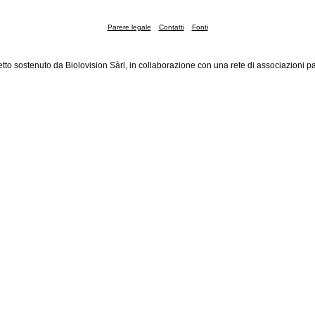
Parere legale
Contatti
Fonti
tto sostenuto da Biolovision Sàrl, in collaborazione con una rete di associazioni pa