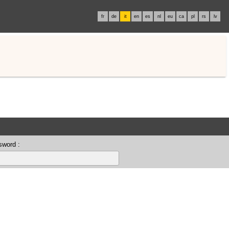
fr
de
it
en
es
nl
eu
ca
pl
rs
lv
sword :