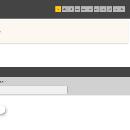
fr
de
it
en
es
nl
eu
ca
pl
rs
lv
.
se :