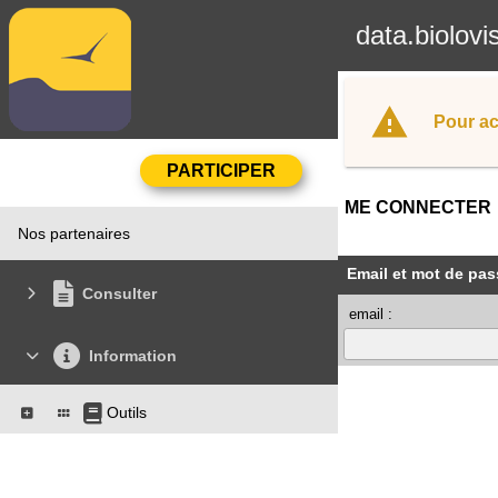
data.biolovi
Pour ac
ME CONNECTER
Nos partenaires
Email et mot de pas
Consulter
email :
Information
Outils