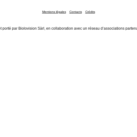
Mentions légales
Contacts
Crédits
t porté par Biolovision Sàrl, en collaboration avec un réseau d’associations parten