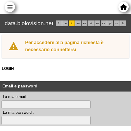
data.biolovision.net
fr
de
it
en
es
nl
eu
ca
pl
rs
lv
Per accedere alla pagina richiesta è
necessario connettersi
LOGIN
Email e password
La mia e-mail :
La mia password :