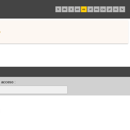
fr
de
it
en
es
nl
eu
ca
pl
rs
lv
o
 acceso :