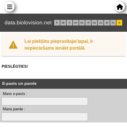
data.biolovision.net
fr
de
it
en
es
nl
eu
ca
pl
rs
lv
Lai piekļūtu pieprasītajai lapai, ir
nepieciešams ienākt portālā.
PIESLĒGTIES!
E-pasts un parole
Mans e-pasts :
Mana parole :