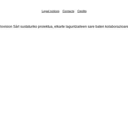
Legal notices
Contacts
Credits
lovision Sàrl sustaturiko proiektua, elkarte laguntzaileen sare baten kolaborazioar