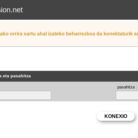
sion.net
ako orrira sartu ahal izateko beharrezkoa da konektaturik 
a eta pasahitza
pasahitza :