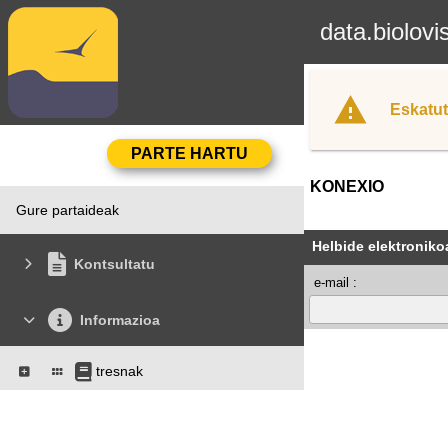
data.biolovi
Eskatut
KONEXIO
Gure partaideak
Helbide elektroniko
Kontsultatu
e-mail :
Informazioa
tresnak