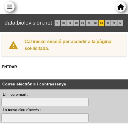
data.biolovision.net
fr
de
it
en
es
nl
eu
ca
pl
rs
lv
Cal iniciar sessió per accedir a la pàgina
sol·licitada.
ENTRAR
Correu electrònic i contrassenya
El meu e-mail :
La meva clau d'accés :