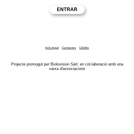
Avís legal
Contactes
Crèdits
Projecte promogut per Biolovision Sàrl, en col·laboració amb una
xarxa d'associacions