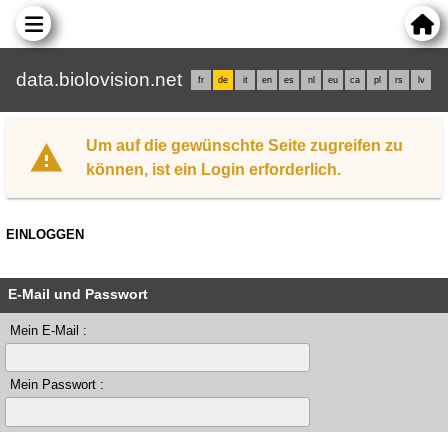
data.biolovision.net
fr
de
it
en
es
nl
eu
ca
pl
rs
lv
Um auf die gewünschte Seite zugreifen zu
können, ist ein Login erforderlich.
EINLOGGEN
E-Mail und Passwort
Mein E-Mail :
Mein Passwort :