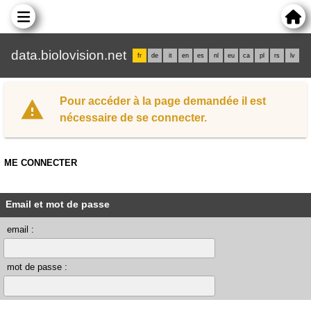
data.biolovision.net
fr
de
it
en
es
nl
eu
ca
pl
rs
lv
Pour accéder à la page demandée il est
nécessaire de se connecter.
ME CONNECTER
Email et mot de passe
email :
mot de passe :