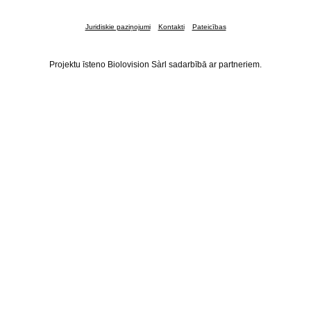
Juridiskie paziņojumi
Kontakti
Pateicības
Projektu īsteno Biolovision Sàrl sadarbībā ar partneriem.