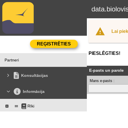
data.biolovi
Lai piek
PIESLĒGTIES!
Partneri
E-pasts un parole
Konsultācijas
Mans e-pasts :
Informācija
Rīki