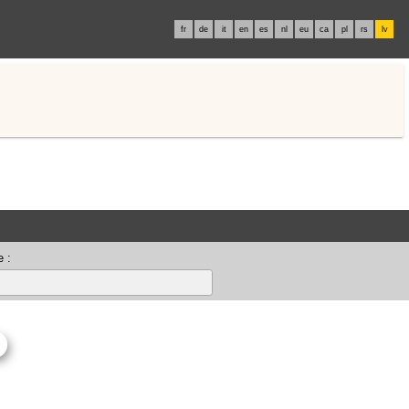
fr
de
it
en
es
nl
eu
ca
pl
rs
lv
 :