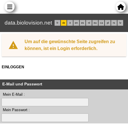
data.biolovision.net
fr
de
it
en
es
nl
eu
ca
pl
rs
lv
Um auf die gewünschte Seite zugreifen zu
können, ist ein Login erforderlich.
EINLOGGEN
E-Mail und Passwort
Mein E-Mail :
Mein Passwort :