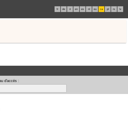
fr
de
it
en
es
nl
eu
ca
pl
rs
lv
u d'accés :