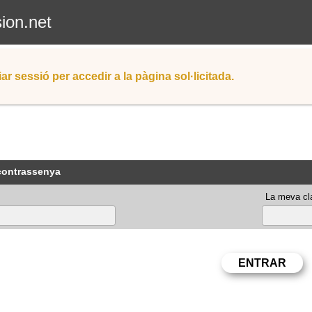
sion.net
iar sessió per accedir a la pàgina sol·licitada.
 contrassenya
La meva cla