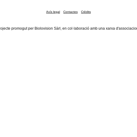
Avís legal
Contactes
Crèdits
rojecte promogut per Biolovision Sàrl, en col·laboració amb una xarxa d'associacio