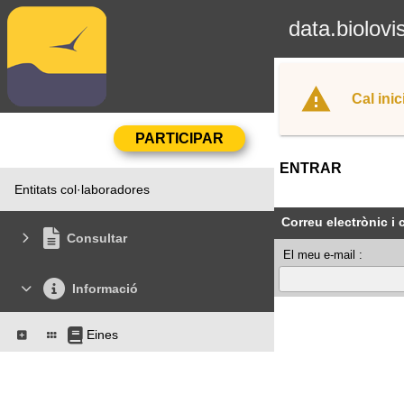
data.biolovi
Cal inic
ENTRAR
Entitats col·laboradores
Correu electrònic i
Consultar
El meu e-mail :
Informació
Eines