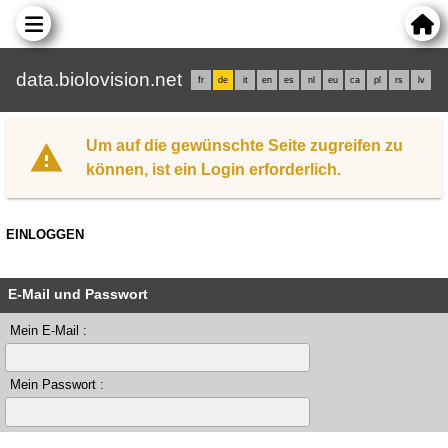
data.biolovision.net
fr
de
it
en
es
nl
eu
ca
pl
rs
lv
Um auf die gewünschte Seite zugreifen zu
können, ist ein Login erforderlich.
EINLOGGEN
E-Mail und Passwort
Mein E-Mail :
Mein Passwort :