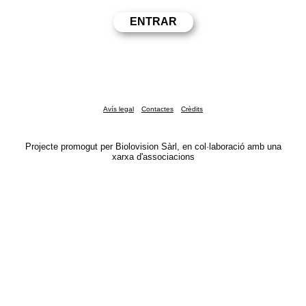
Avís legal
Contactes
Crèdits
Projecte promogut per Biolovision Sàrl, en col·laboració amb una
xarxa d'associacions