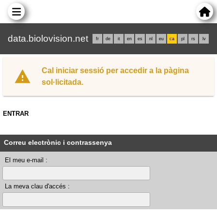
data.biolovision.net
fr
de
it
en
es
nl
eu
ca
pl
rs
lv
Cal iniciar sessió per accedir a la pàgina
sol·licitada.
ENTRAR
Correu electrònic i contrassenya
El meu e-mail :
La meva clau d'accés :