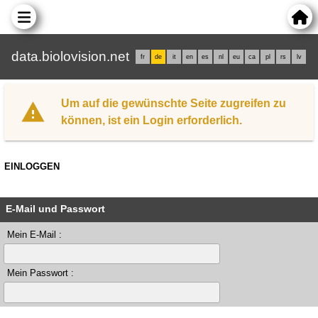
data.biolovision.net
fr
de
it
en
es
nl
eu
ca
pl
rs
lv
Um auf die gewünschte Seite zugreifen zu
können, ist ein Login erforderlich.
EINLOGGEN
E-Mail und Passwort
Mein E-Mail :
Mein Passwort :