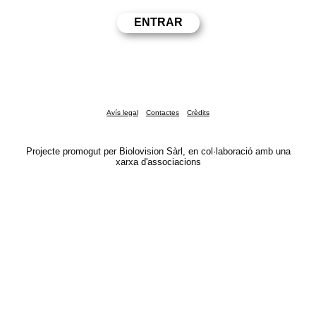
Avís legal
Contactes
Crèdits
Projecte promogut per Biolovision Sàrl, en col·laboració amb una
xarxa d'associacions