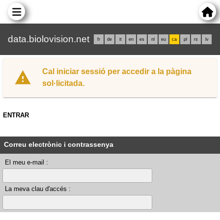
data.biolovision.net
fr
de
it
en
es
nl
eu
ca
pl
rs
lv
Cal iniciar sessió per accedir a la pàgina
sol·licitada.
ENTRAR
Correu electrònic i contrassenya
El meu e-mail :
La meva clau d'accés :