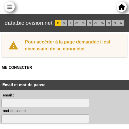
data.biolovision.net
fr
de
it
en
es
nl
eu
ca
pl
rs
lv
Pour accéder à la page demandée il est
nécessaire de se connecter.
ME CONNECTER
Email et mot de passe
email :
mot de passe :