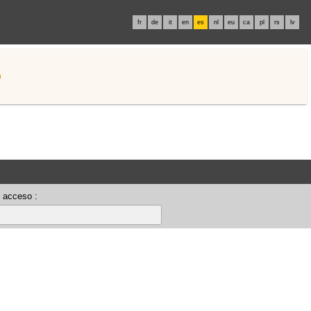
fr
de
it
en
es
nl
eu
ca
pl
rs
lv
o
 acceso :