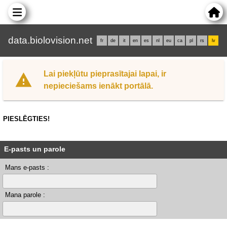
data.biolovision.net
fr
de
it
en
es
nl
eu
ca
pl
rs
lv
Lai piekļūtu pieprasītajai lapai, ir
nepieciešams ienākt portālā.
PIESLĒGTIES!
E-pasts un parole
Mans e-pasts :
Mana parole :