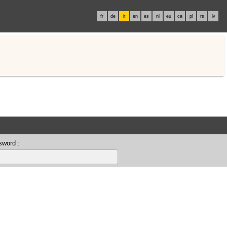
fr
de
it
en
es
nl
eu
ca
pl
rs
lv
sword :