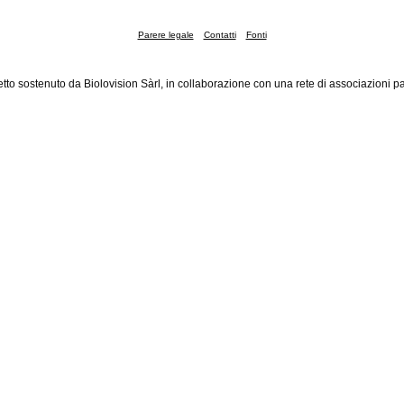
Parere legale
Contatti
Fonti
tto sostenuto da Biolovision Sàrl, in collaborazione con una rete di associazioni pa