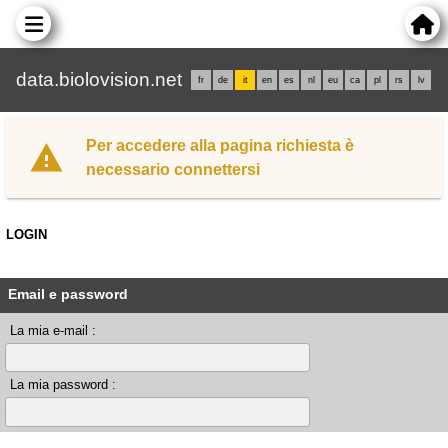
data.biolovision.net
fr
de
it
en
es
nl
eu
ca
pl
rs
lv
Per accedere alla pagina richiesta è
necessario connettersi
LOGIN
Email e password
La mia e-mail :
La mia password :