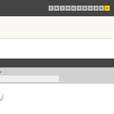
fr
de
it
en
es
nl
eu
ca
pl
rs
lv
 :