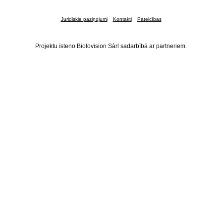
Juridiskie paziņojumi
Kontakti
Pateicības
Projektu īsteno Biolovision Sàrl sadarbībā ar partneriem.