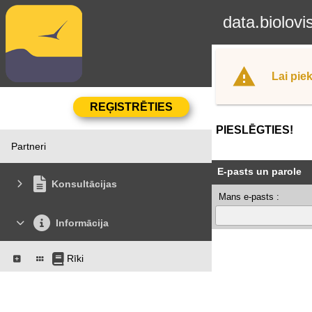
data.biolovi
Lai piek
PIESLĒGTIES!
Partneri
E-pasts un parole
Konsultācijas
Mans e-pasts :
Informācija
Rīki