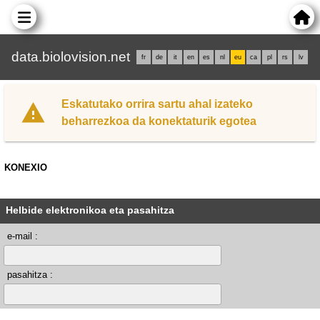
data.biolovision.net
fr
de
it
en
es
nl
eu
ca
pl
rs
lv
Eskatutako orrira sartu ahal izateko
beharrezkoa da konektaturik egotea
KONEXIO
Helbide elektronikoa eta pasahitza
e-mail :
pasahitza :