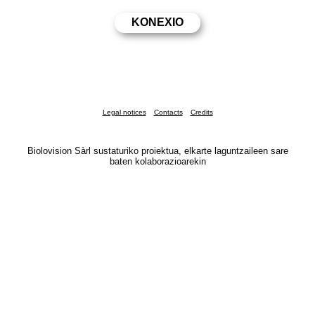
Legal notices
Contacts
Credits
Biolovision Sàrl sustaturiko proiektua, elkarte laguntzaileen sare
baten kolaborazioarekin