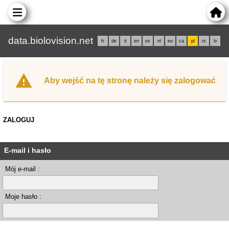
data.biolovision.net
fr
de
it
en
es
nl
eu
ca
pl
rs
lv
Aby wejść na tę stronę należy się zalogować
ZALOGUJ
E-mail i hasło
Mój e-mail :
Moje hasło :