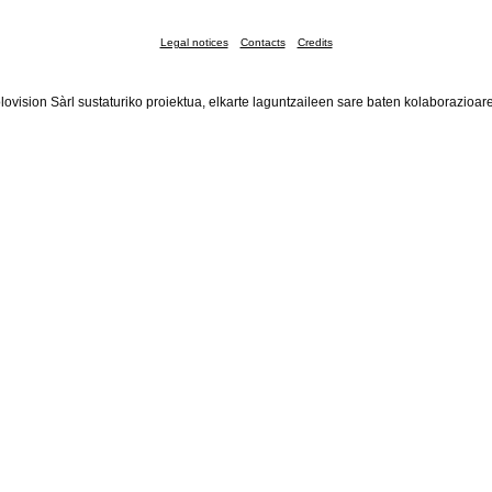
Legal notices
Contacts
Credits
lovision Sàrl sustaturiko proiektua, elkarte laguntzaileen sare baten kolaborazioar