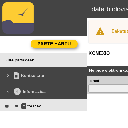
data.biolovi
Eskatut
KONEXIO
Gure partaideak
Helbide elektroniko
Kontsultatu
e-mail :
Informazioa
tresnak