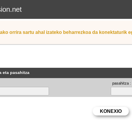
sion.net
ako orrira sartu ahal izateko beharrezkoa da konektaturik 
a eta pasahitza
pasahitza :