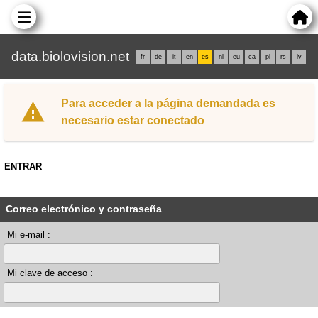
data.biolovision.net
fr
de
it
en
es
nl
eu
ca
pl
rs
lv
Para acceder a la página demandada es
necesario estar conectado
ENTRAR
Correo electrónico y contraseña
Mi e-mail :
Mi clave de acceso :