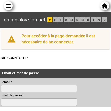
data.biolovision.net
fr
de
it
en
es
nl
eu
ca
pl
rs
lv
Pour accéder à la page demandée il est
nécessaire de se connecter.
ME CONNECTER
Email et mot de passe
email :
mot de passe :