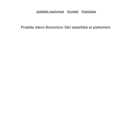
Juridiskie paziņojumi
Kontakti
Pateicības
Projektu īsteno Biolovision Sàrl sadarbībā ar partneriem.