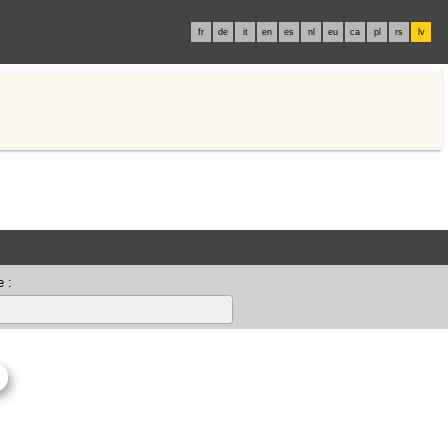
fr
de
it
en
es
nl
eu
ca
pl
rs
lv
 :