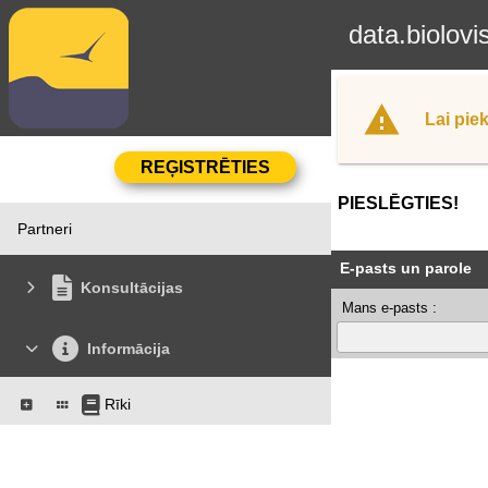
data.biolovi
Lai piek
PIESLĒGTIES!
Partneri
E-pasts un parole
Konsultācijas
Mans e-pasts :
Informācija
Rīki