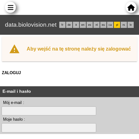
data.biolovision.net
fr
de
it
en
es
nl
eu
ca
pl
rs
lv
Aby wejść na tę stronę należy się zalogować
ZALOGUJ
E-mail i hasło
Mój e-mail :
Moje hasło :