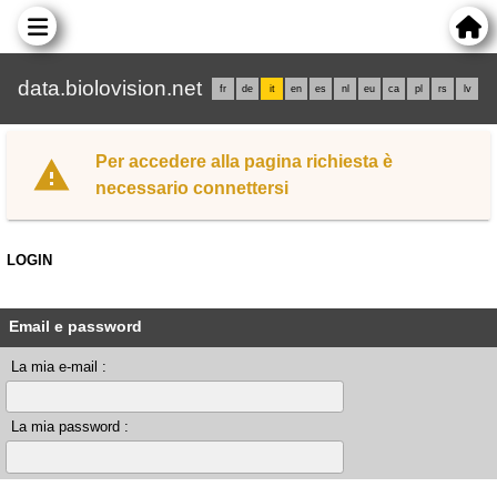
data.biolovision.net
fr
de
it
en
es
nl
eu
ca
pl
rs
lv
Per accedere alla pagina richiesta è
necessario connettersi
LOGIN
Email e password
La mia e-mail :
La mia password :