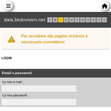
data.biolovision.net
fr
de
it
en
es
nl
eu
ca
pl
rs
lv
Per accedere alla pagina richiesta è
necessario connettersi
LOGIN
Email e password
La mia e-mail :
La mia password :