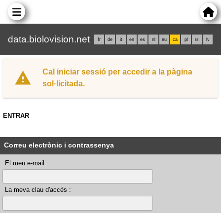
data.biolovision.net
fr
de
it
en
es
nl
eu
ca
pl
rs
lv
Cal iniciar sessió per accedir a la pàgina
sol·licitada.
ENTRAR
Correu electrònic i contrassenya
El meu e-mail :
La meva clau d'accés :