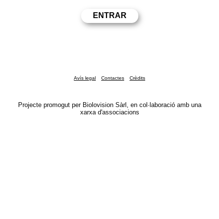
Avís legal
Contactes
Crèdits
Projecte promogut per Biolovision Sàrl, en col·laboració amb una
xarxa d'associacions