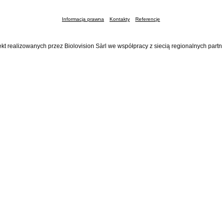
Informacja prawna
Kontakty
Referencje
ekt realizowanych przez Biolovision Sàrl we współpracy z siecią regionalnych part