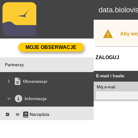
data.biolovi
Aby wej
ZALOGUJ
Partnerzy
E-mail i hasło
Obserwacje
Mój e-mail :
Informacje
Narzędzia