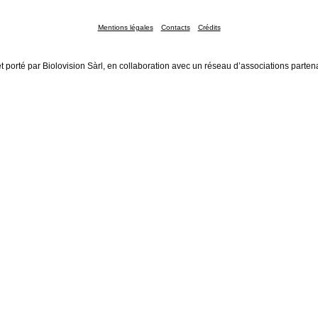
Mentions légales
Contacts
Crédits
t porté par Biolovision Sàrl, en collaboration avec un réseau d’associations parten