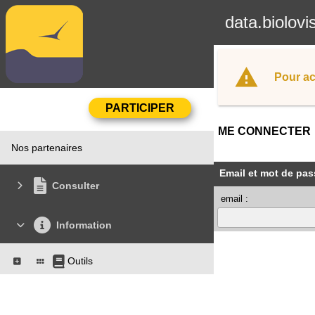
data.biolovi
Pour ac
ME CONNECTER
Nos partenaires
Email et mot de pas
Consulter
email :
Information
Outils