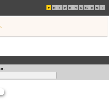
fr
de
it
en
es
nl
eu
ca
pl
rs
lv
.
se :