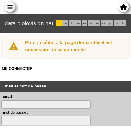
data.biolovision.net
fr
de
it
en
es
nl
eu
ca
pl
rs
lv
Pour accéder à la page demandée il est
nécessaire de se connecter.
ME CONNECTER
Email et mot de passe
email :
mot de passe :