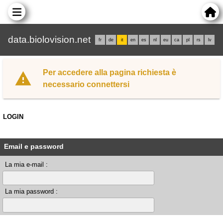
data.biolovision.net
fr
de
it
en
es
nl
eu
ca
pl
rs
lv
Per accedere alla pagina richiesta è
necessario connettersi
LOGIN
Email e password
La mia e-mail :
La mia password :